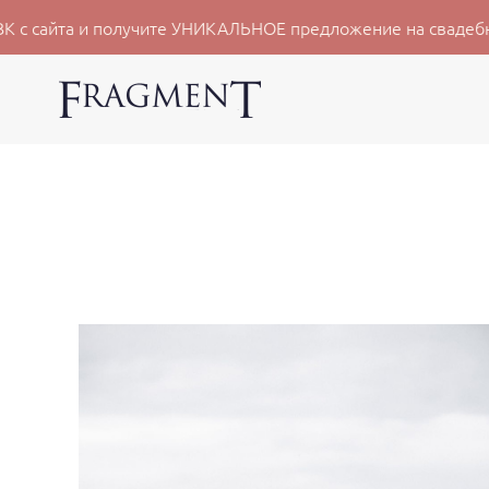
 получите УНИКАЛЬНОЕ предложение на свадебную съёмку 20