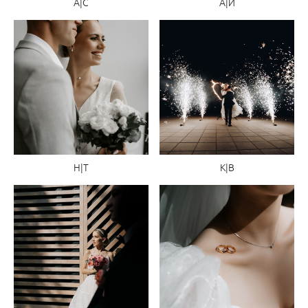
A|C
А|И
Н|Т
К|В