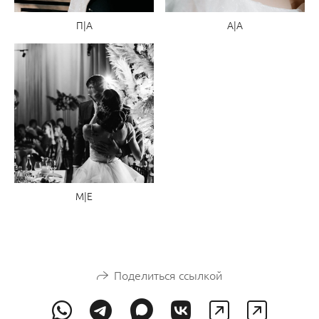
П|А
А|А
М|Е
Поделиться ссылкой