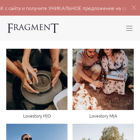
ВК с сайта и получите УНИКАЛЬНОЕ предложение на свадебн
Lovestory Н|О
Lovestory М|А