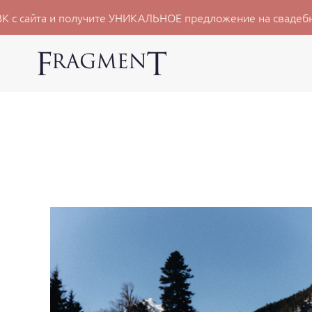
 получите УНИКАЛЬНОЕ предложение на свадебную съёмку 20