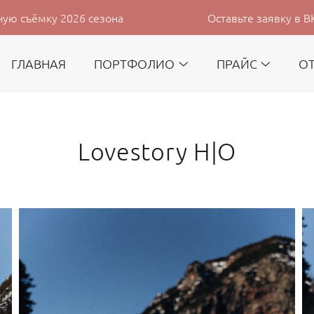
26 сезона
Оставьте заявку в ВК с сайта и 
ГЛАВНАЯ
ПОРТФОЛИО
ПРАЙС
О
Lovestory Н|О